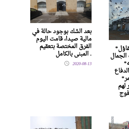
بعد الشك بوجود حالة في
مالية صيدا، قامت اليوم
الفرق المختصة بتعقيم
*إذا نظرت بعين التفاؤل
المبنى بالكامل .
 الجمال
ه*
2020-08-13
لدفاع
ر*
 لهم
فوج