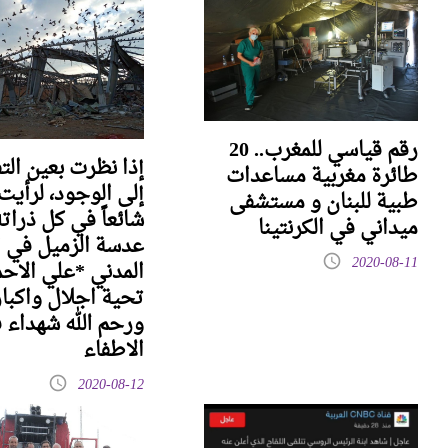
رقم قياسي للمغرب.. 20
طائرة مغربية مساعدات
إلى الوجود، لرأيت
طبية للبنان و مستشفى
شائعاً في كل ذرات
ميداني في الكرنتينا
عدسة الزميل في ا
2020-08-11
المدني *علي الاحم
تحية اجلال واكبار
ورحم الله شهداء 
الاطفاء
2020-08-12