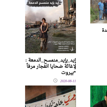
دة
إيد_بإيد_منمسح_الدمعة :
لإغاثة ضحايا انفجار مرفأ
بيروت*
2020-08-11