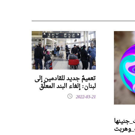
تعميمٌ جديد للقادمين إلى
لبنان: إلغاء البند المعلّق
2022-03-21
جنينها
_وهربت