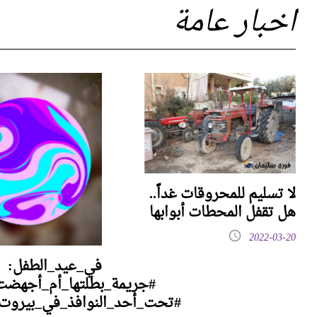
اخبار عامة
لا تسليم للمحروقات غداً..
هل تقفل المحطات أبوابها
2022-03-20
في_عيد_الطفل:
#جريمة_بطلتها_أم_أجهضت_
#تحت_أحد_النوافذ_في_بيروت