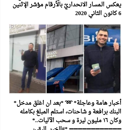
يعكس الـمسار الانحداريّ بالأرقام مؤشر الإثنين
6 كانون الثاني 2020
*أخبار هامة وعاجلة* ➿ *بعد ان اغلق مدخل
البنك برافعة و شاحنات، استلم المبلغ بكامله
وكان ١٦ مليون ليرة و سحب الآليات..*
➖➖➖➖➖➖➖➖➖➖➖➖ *#الخبر_اليقين