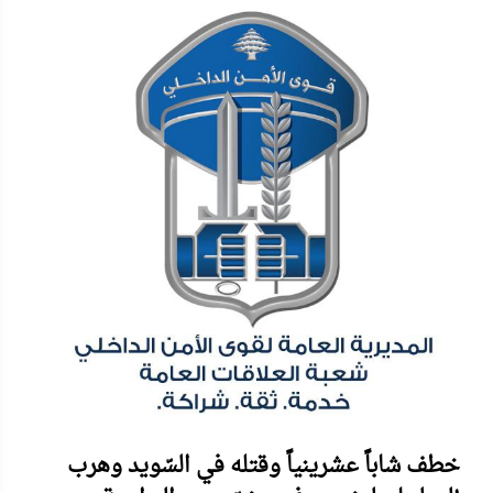
خطف شاباً عشرينياً وقتله في السّويد وهرب