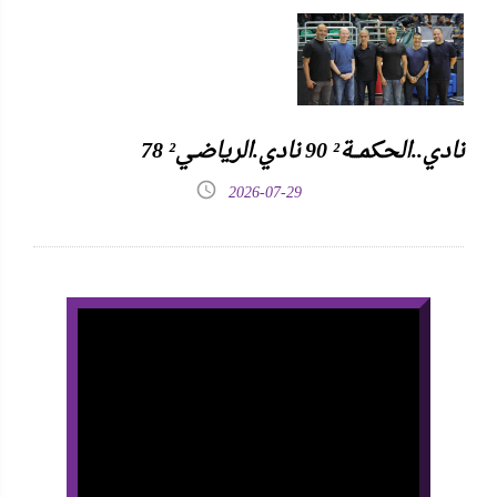
نادي..الحكمـــة² 90 نادي.الرياضـي² 78
2026-07-29