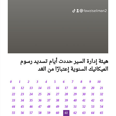
هيئة إدارة السير حددت أيام تسديد رسوم
الميكانيك السنوية إعتبارًا من الغد
0
1
2
3
4
5
6
7
8
9
10
11
12
13
14
15
16
17
18
19
20
21
22
23
24
25
26
27
28
29
30
31
32
33
34
35
36
37
38
39
40
41
42
43
44
45
46
47
48
49
50
51
52
53
54
55
56
57
58
59
60
61
62
63
64
65