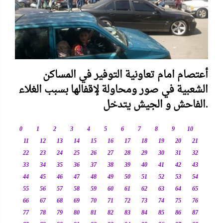
أعتصام امام تعاونية التوفير في المساكن
الشعبية في صور ومحاولة لإقفالها بسبب الغلاء
الفاحش و الجيش يتدخل.
0
1
2
3
4
5
6
7
8
9
10
11
12
13
14
15
16
17
18
19
20
21
22
23
24
25
26
27
28
29
30
31
32
33
34
35
36
37
38
39
40
41
42
43
44
45
46
47
48
49
50
51
52
53
54
55
56
57
58
59
60
61
62
63
64
65
66
67
68
69
70
71
72
73
74
75
76
77
78
79
80
81
82
83
84
85
86
87