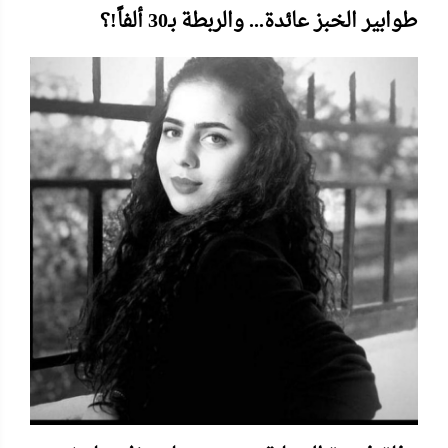
طوابير الخبز عائدة... والربطة بـ30 ألفاً!؟