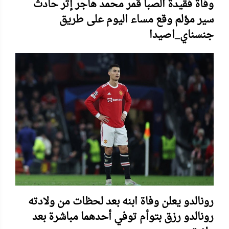
وفاة فقيدة الصبا قمر محمد هاجر إثر حادث
سير مؤلم وقع مساء اليوم على طريق
جنسناي_اصيدا
رونالدو يعلن وفاة ابنه بعد لحظات من ولادته
رونالدو رزق بتوأم توفي أحدهما مباشرة بعد