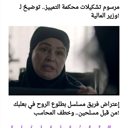
مرسوم تشكيلات محكمة التمييز.. توضيحٌ لـ
وزير المالية!
إعتراض فريق مسلسل بطلوع الروح في بعلبك
من قبل مسلحين.. وخطف المحاسب!
0
1
2
3
4
5
6
7
8
9
10