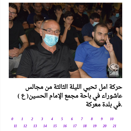
حركة امل تحيي الليلة الثالثة من مجالس
عاشوراء في باحة مجمع الإمام الحسين( ع )
في بلدة معركة.
0
1
2
3
4
5
6
7
8
9
10
11
12
13
14
15
16
17
18
19
20
21