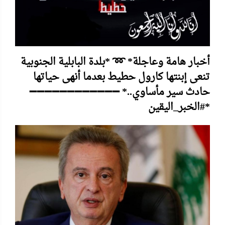
أخبار هامة وعاجلة* ➿ *بلدة البابلية الجنوبية
تنعى إبنتها كارول حطيط بعدما أنهى حياتها
حادث سير مأساوي..* ➖➖➖➖➖➖➖➖➖➖➖➖
*#الخبر_اليقين