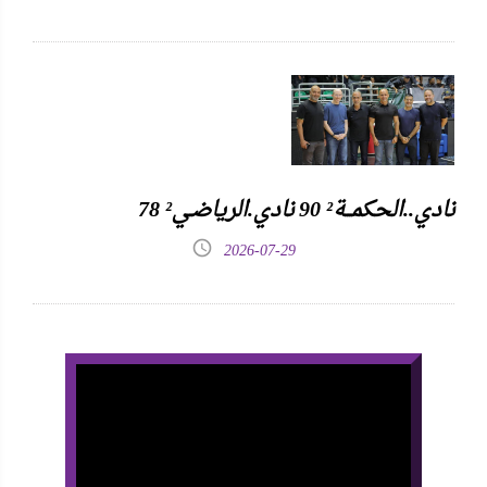
نادي..الحكمـــة² 90 نادي.الرياضـي² 78
2026-07-29