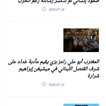
صمودٌ إنساني لم تنكسر رسالته رغم الحرب
2026-07-24
المغترب أبو علي رامز بزي يقيم مأدبة غداء على
شرف القنصل اللبناني في ميشيغن إبراهيم
شرارة
2026-07-25