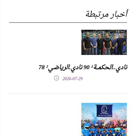
أخبار مرتبطة
نادي..الحكمـــة² 90 نادي.الرياضـي² 78
2026-07-29