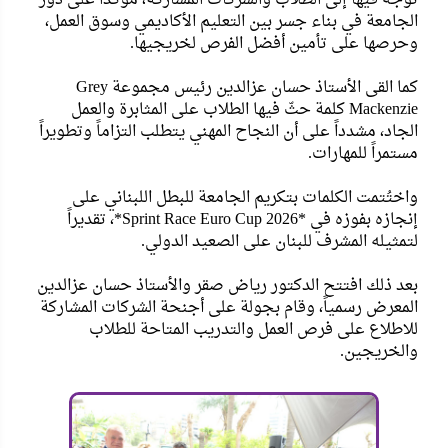
الجامعة في بناء جسر بين التعليم الأكاديمي وسوق العمل،
وحرصها على تأمين أفضل الفرص لخريجيها.
كما القى الأستاذ حسان عزالدين رئيس مجموعة Grey
Mackenzie كلمة حثّ فيها الطلاب على المثابرة والعمل
الجاد، مشدداً على أن النجاح المهني يتطلب التزاماً وتطويراً
مستمراً للمهارات.
واختُتمت الكلمات بتكريم الجامعة للبطل اللبناني على
إنجازه بفوزه في *Sprint Race Euro Cup 2026*، تقديراً
لتمثيله المشرف للبنان على الصعيد الدولي.
بعد ذلك افتتح الدكتور رياض صقر والأستاذ حسان عزالدين
المعرض رسمياً، وقام بجولة على أجنحة الشركات المشاركة
للاطلاع على فرص العمل والتدريب المتاحة للطلاب
والخريجين.