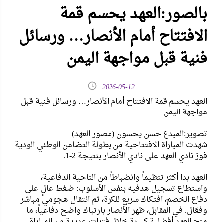
بالصور:العهد يحسم قمة
الافتتاح أمام الأنصار… ورسائل
فنية قبل مواجهة اليمن
2026-05-12
العهد يحسم قمة الافتتاح أمام الأنصار… ورسائل فنية قبل
مواجهة اليمن
تصوير:المبدع حسن يحسون (مصور العهد)
شهدت المباراة الافتتاحية من بطولة التضامن الوطني الودية
فوز نادي العهد على نادي الأنصار بنتيجة 2-1.
العهد بدا أكثر تنظيماً وانضباطاً من الناحية الدفاعية،
واستطاع تسجيل هدفيه بنفس الأسلوب: ضغط عالٍ على
دفاع الخصم، افتكاك سريع للكرة، ثم انتقال هجومي مباشر
وفعّال. في المقابل، ظهر الأنصار بارتباك واضح دفاعياً، ما
منح العهد أفضلية كبيرة خلال فترات عديدة من المباراة.