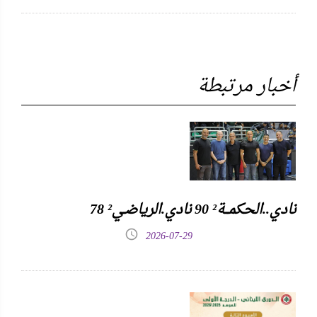
أخبار مرتبطة
نادي..الحكمـــة² 90 نادي.الرياضـي² 78
2026-07-29