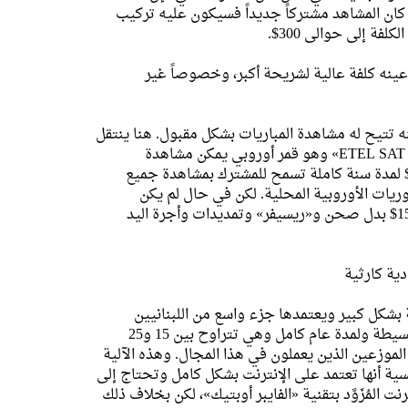
ريسيفر». أما في حال كان المشاهد مشتركاً جديداً فسيكون عليه تركيب
ة إلى حوالى 300$.
 عينه كلفة عالية لشريحة أكبر، وخصوصاً غير
نه تتيح له مشاهدة المباريات بشكل مقبول. هنا ينتقل
التفكير إلى الأقمار الصناعية الأوروبية وهي عديدة لكن أبرزها «ETEL SAT 6» وهو قمر أوروبي يمكن مشاهدة
مباريات عبره باشتراك سنوي من قبل موزعين معينين بكلفة 15$ لمدة سنة كاملة تسمح للمشترك بمشاهدة جميع
دوريات الأوروبية المحلية. لكن في حال لم يكن
المشاهد يملك صحناً لاقطاً و«ريسيفر» حينها ستزاد كلفة بقيمة 150$ بدل صحن و«ريسيفر» وتمديدات وأجرة اليد
ية كارثية
ة بشكل كبير ويعتمدها جزء واسع من اللبنانيين
لمتابعة المباريات عبر الـ«BEIN» وهي ما يسمى بـ«IPTV» كلفتها بسيطة ولمدة عام كامل وهي تتراوح بين 15 و25
موزعين الذين يعملون في هذا المجال. وهذه الآلية
ية أنها تعتمد على الإنترنت بشكل كامل وتحتاج إلى
المُزَوَّد بتقنية «الفايبر أوبتيك»، لكن بخلاف ذلك