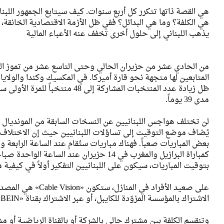
هي القصة ذاتها تتكرر كل أربع سنوات. كيف سيتابع الجمهور اللبنان
هي الكلفة؟ وما هي البدائل؟ ففي ظل الأزمة الاقتصادية الخانقة، وا
يذهب اللبناني إلى حلول أخرى تخفف عنه الأعباء المالية
من الحادي عشر من حزيران الحالي وحتى التاسع عشر من تموز المق
مدى 39 يوماً.
لن تختلف هواجس اللبنانيين عن النسخات السابقة من المونديال 
يُضاف موضع التوقيت إلى تساؤلات اللبنانيين حيث إن الاختلاف 
بعض المباريات صعباً. فهناك مباريات ستُقام عند الساعة الرابعة 
كمباراة البرازيل والمغرب في 14 حزيران عند ال
بتوقيت المباريات، سيكون على اللبنانيين التفكير أولاً في كيفية مت
على صعيد الأفراد في ال
الاشتراك بالمؤسسة المزوّدة للكايبل، أو عبر الاشتراك بقناة «BEIN».
وتنقسم الكلفة بين مشترك حالي بالشركة أو بالقناة الرياضية أو