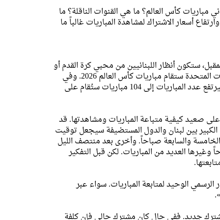
ي مباريات كأس العالم؟ ما هي القنوات الناقلة؟ ما
رتفاع أسعار الاشتراك لمشاهدة المباريات غالباً ما
بل، ستكون أنظار اللبنانيين من محبي كرة القدم أو
المتابعين لها متجهة نحو قارة أميركا. في المكسيك وكندا والولايات المتحدة ستقام مباريات كأس العالم 2026. وفي
ظل زيادة عدد المنتخبات المشاركة إلى 48 منتخباً للمرة الأولى سيرتفع عدد المباريات إلى 104 مباريات ستُقام على
على صعيد كيفية متباعة المباريات ومشاهدتها. قد
الكبير بين لبنان والدول المستضيفة سيجعل توقيت
والخامسة والسابعة صباحاً. وأخرى بعد منتصف الليل
ساعة الواحدة صباحاً وغيرها العديد من المباريات. لكن قبل التفكير
ابعتها.
منازل، ستكون «Cable Vision» هي المصدر الرسمي الوحيد لمتابعة المباريات. سواء عبر
 مشترك جديد. ففي حال كان مشترك حالي فإن كلفة