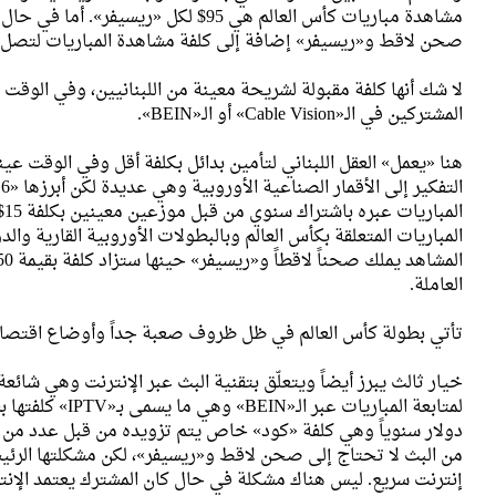
مشاهدة مباريات كأس العالم هي 95$ لكل «
صحن لاقط و«ريسيفر» إضافة إلى كلفة مشاهدة المباريات لتصل الكلف
لا شك أنها كلفة مقبولة لشريحة معينة من اللبنانيين، وفي الوقت
المشتركين في الـ«Cable Vision» أو الـ«BEIN».
هنا «يعمل» العقل اللبناني لتأمين بدائل بكلفة أقل وفي الوقت عي
ال
المباريات المتعلقة بكأس العالم وبالبطولات الأوروبية القارية وال
العاملة.
تأتي بطولة كأس العالم في ظل ظروف صعبة جداً وأوضاع اقتصاد
خيار ثالث يبرز أيضاً ويتعلّق بتقنية البث عبر الإنترنت وهي شائع
دولار سنوياً وهي كلفة «كود» خاص يتم تزويده من قبل عدد من ال
من البث لا تحتاج إلى صحن لاقط و«ريسيفر»، لكن مشكلتها الرئيس
إنترنت سريع. ليس هناك مشكلة في حال كان المشترك يعتمد الإنترنت 