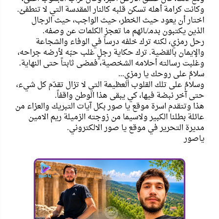
وكانت كرامة أهله تسكن قلبه كالنار المقدسة التي لا تنطفئ.
اختار أن يعود حيث الخطر، حيث الواجب، حيث الرجال
الذين يكتبون بدمـ/ـائهم ما تعجز الكلمات عن وصفه.
رحل رمزي، لكنه ترك خلفه درساً في الوفاء والشجاعة
والإيمان بالقضية. ترك حكاية رجلٍ غلب حبّه لأرضه جراحه،
وغلبت رسالته أحلامه الشخصية، فمضى ثابتاً حتى النهاية.
سلامٌ على روحك يا رمزي...
وسلامٌ على تلك القلوب العظيمة التي لا تزال تقدّم كل شيء،
حتى آخر نبضة فيها، كي يبقى هذا الوطن واقفاً.
هذا وتتقدم اسرة موقع يا صور بكل آيات التبريك والعزاء من
عائلة بطلنا الكبير ولاسيما من زوجته الزميلة ريم الامين
مديرة التحرير في موقع يا صور الالكتروني.
ياصور