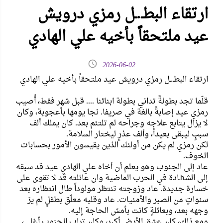
ارتقاء البطـ.ـل رمزي درويش
عيد ملتحقاً بأخيه علي الهادي
2026-06-02
ارتقاء البطـ.ـل رمزي درويش عيد ملتحقاً بأخيه علي الهادي
قلّما تجد بطولةً تداني بطولة ابنائنا .... قبل شهر فقط، أُصيب
رمزي عيد إصابةً بالغة في صريفا. نجا يومها بأعجوبة، وكان
لا يزال يتابع علاجه وجراحه لم تلتئم بعد. كان يملك ألف
سببٍ ليبقى بعيداً، وألف عذرٍ ليختار السلامة.
لكن رمزي لم يكن من أولئك الذين يقيسون الأمور بحسابات
الخوف.
عاد إلى الجنوب وهو يعلم أن أخاه علي الهادي عيد قد سبقه
إلى الشـhـادة في الحرب الماضية وان عائلته قد لا تقوى على
خسارة جديدة. عاد وزوجته تنتظر مولوداً طال انتظاره بعد
سنواتٍ من الصبر والأمنيات. عاد وقلبه معلّق بطفلٍ لم يرَ
وجهه بعد، وبعائلةٍ كانت بأمسّ الحاجة إليه.
ومع ذلك، كان عشق الأرض أكبر، وكان تراب الجنوب أغلى،