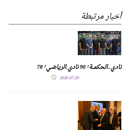
أخبار مرتبطة
نادي..الحكمـــة² 90 نادي.الرياضـي² 78
2026-07-29