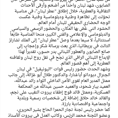
الصابون، شهد لبنان واحداً من أضخم وأرقى الأحداث
الثقافية والعطرية، خلال إطلاق “عطر لبنان”، في مناسبة
تحوّلت إلى تظاهرة وطنية ودبلوماسية وفنية عكست
الوجه الحضاري الحقيقي للبنان أمام العالم.
الحشود التي غصّ بها المكان، والحضور الرسمي والسياسي
والدبلوماسي والإعلامي والفني الكبير، منحا المناسبة طابعاً
استثنائياً، لا سيما بعدما وصل “عطر لبنان” إلى الملك تشارلز
الثالث في بريطانيا، الذي بعث برسالة شكر وإعجاب إلى
صانع الصابون والعطور اللبناني بدر حسون، تقديراً لهذا
الإبداع اللبناني الراقي الذي نجح في نقل روح لبنان وثقافته
العطرية إلى أهم قصور العالم.
وشهد الحدث حضور رئيس قوات “اليونيفيل” في لبنان
الجنرال ديوداتو أباغنارا، والدكتور طلال أبو غزالة، إلى جانب
ممثل المدير العام لقوى الأمن الداخلي اللواء رائد عبدالله،
العميد بيار شحود، والعميد حسين عبدالله من المحكمة
العسكرية، وممثل قائد فوج إطفاء بيروت النقيب علي نجم،
والقائد خالد حلاق إضافة إلى شخصيات رسمية وبلدية
واجتماعية واقتصادية بارزة.
كما حضر رئيس لجنة تجار الحمرا الحاج بشير الحريري،
وعضو اللجنة محمد الريّس، وكاتب العدل في بيروت الأستاذ