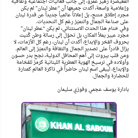
المعيصرة زهير عمرو، إلى جانب فعاليات اجتماعية وثقافية
وإعلامية واسعة، أكدت جميعها أن “عطر لبنان” لم يكن
مجرد إطلاق منتج، بل إعلاناً عالمياً جديداً عن قدرة لبنان
على صناعة الجمال والتميّز رغم كل التحديات.
وفي ختام هذا الحدث الاستثنائي، لم يكن “عطر لبنان”
مجرد عبير يملأ المكان، بل تحوّل إلى رسالة وطن كُتبت
بحروف الفخر والإبداع، أكدت أن لبنان، رغم كل الأزمات، لا
يزال قادراً على تصدير الجمال والثقافة والتميّز إلى العالم.
ومن قلب بيروت إلى أهم المحافل الدولية، نجح بدر حسون
وأولاده في ترسيخ الهوية العطرية اللبنانية كرمز للفخامة
والإبداع، ليبقى اسم لبنان حاضراً في ذاكرة العالم كمنارة
للحضارة والجمال.
بادارة يوسف عجمي وفوزي سليمان