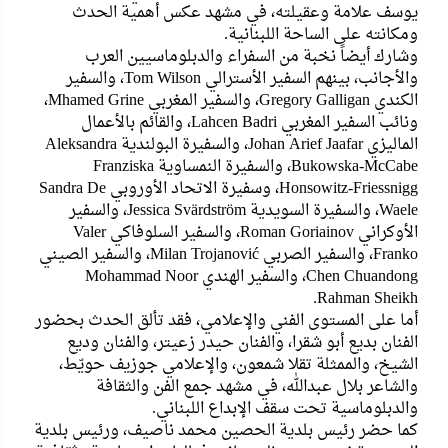
يوسف علامة وعقيلته، في مشهد عكس أهمية الحدث
ومكانته على الساحة اللبنانية.
وشارك أيضاً نخبة من السفراء والدبلوماسيين العرب
والأجانب، بينهم السفير الأسترالي Tom Wilson، والسفير
الكندي Gregory Galligan، والسفير المغربي Mhamed Grine،
ونائب السفير المغربي Lahcen Badri، والقائم بالأعمال
الماليزي Johan Arief Jaafar، والسفيرة البولندية Aleksandra
Bukowska-McCabe، والسفيرة النمساوية Franziska
Honsowitz-Friessnigg، وسفيرة الاتحاد الأوروبي Sandra De
Waele، والسفيرة السويدية Jessica Svärdström، والسفير
الأوكراني Roman Goriainov، والسفير السلوفاكي Valer
Franko، والسفير الصربي Milan Trojanović، والسفير الصيني
Chen Chuandong، والسفير الهندي Mohammad Noor
Rahman Sheikh.
أما على المستوى الفني والإعلامي، فقد تألق الحدث بحضور
الفنان بديع أبو شقرا، والفنان حيدر زعيتر، والفنان وديع
الشيخ، والممثلة تقلا شمعون، والإعلامي جوزيف حويّط،
والشاعر بلال عبدالله، في مشهد جمع الفن والثقافة
والدبلوماسية تحت سقف الإبداع اللبناني.
كما حضر رئيس بلدية الحصين محمد ناصيف، ورئيس بلدية