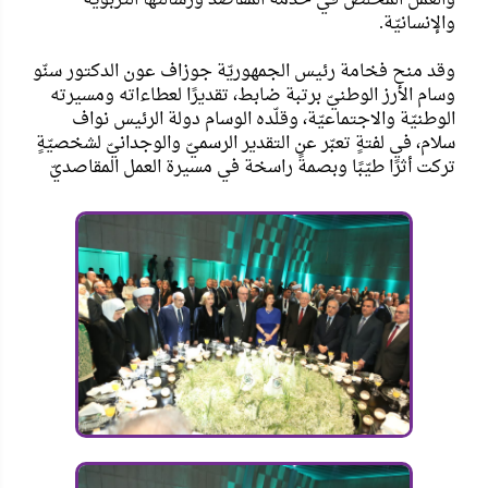
والإنسانيّة.
وقد منح فخامة رئيس الجمهوريّة جوزاف عون الدكتور سنّو
وسام الأرز الوطنيّ برتبة ضابط، تقديرًا لعطاءاته ومسيرته
الوطنيّة والاجتماعيّة، وقلّده الوسام دولة الرئيس نواف
سلام، في لفتةٍ تعبّر عن التقدير الرسميّ والوجدانيّ لشخصيّةٍ
تركت أثرًا طيّبًا وبصمةً راسخة في مسيرة العمل المقاصديّ