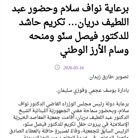
برعاية نواف سلام وحضور عبد
اللطيف دريان… تكريم حاشد
للدكتور فيصل سنّو ومنحه
وسام الأرز الوطني
2026-05-16
تصوير :طارق زيدان
بادارة يوسف عجمي وفوزي سليمان.
برعاية دولة رئيس مجلس الوزراء القاضي الدكتور نواف
سلام، وبحضور سماحة مفتي الجمهوريّة اللبنانيّة الشيخ
الدكتور عبد اللطيف دريان، أقامت جمعيّة المقاصد الخيريّة
الإسلاميّة في بيروت حفل تكريم للدكتور فيصل سنّو،
الرئيس السابق للجمعيّة، وفاءً لمسيرةٍ حافلة بالعطاء الصادق
والعمل المخلص في خدمة المقاصد ورسالتها التربويّة