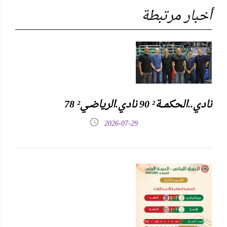
أخبار مرتبطة
نادي..الحكمـــة² 90 نادي.الرياضـي² 78
2026-07-29