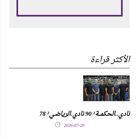
الأكثر قراءة
نادي..الحكمـــة² 90 نادي.الرياضـي² 78
2026-07-29