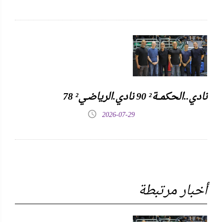
نادي..الحكمـــة² 90 نادي.الرياضـي² 78
2026-07-29
أخبار مرتبطة