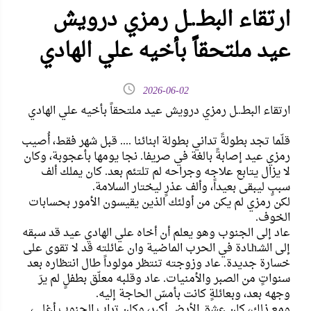
ارتقاء البطـ.ـل رمزي درويش
عيد ملتحقاً بأخيه علي الهادي
2026-06-02
ارتقاء البطـ.ـل رمزي درويش عيد ملتحقاً بأخيه علي الهادي
قلّما تجد بطولةً تداني بطولة ابنائنا .... قبل شهر فقط، أُصيب
رمزي عيد إصابةً بالغة في صريفا. نجا يومها بأعجوبة، وكان
لا يزال يتابع علاجه وجراحه لم تلتئم بعد. كان يملك ألف
سببٍ ليبقى بعيداً، وألف عذرٍ ليختار السلامة.
لكن رمزي لم يكن من أولئك الذين يقيسون الأمور بحسابات
الخوف.
عاد إلى الجنوب وهو يعلم أن أخاه علي الهادي عيد قد سبقه
إلى الشـhـادة في الحرب الماضية وان عائلته قد لا تقوى على
خسارة جديدة. عاد وزوجته تنتظر مولوداً طال انتظاره بعد
سنواتٍ من الصبر والأمنيات. عاد وقلبه معلّق بطفلٍ لم يرَ
وجهه بعد، وبعائلةٍ كانت بأمسّ الحاجة إليه.
ومع ذلك، كان عشق الأرض أكبر، وكان تراب الجنوب أغلى،