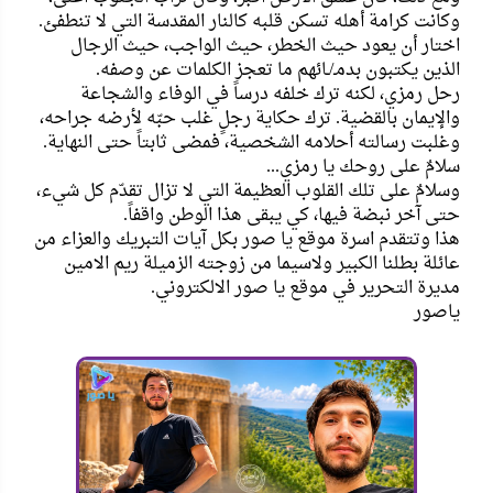
وكانت كرامة أهله تسكن قلبه كالنار المقدسة التي لا تنطفئ.
اختار أن يعود حيث الخطر، حيث الواجب، حيث الرجال
الذين يكتبون بدمـ/ـائهم ما تعجز الكلمات عن وصفه.
رحل رمزي، لكنه ترك خلفه درساً في الوفاء والشجاعة
والإيمان بالقضية. ترك حكاية رجلٍ غلب حبّه لأرضه جراحه،
وغلبت رسالته أحلامه الشخصية، فمضى ثابتاً حتى النهاية.
سلامٌ على روحك يا رمزي...
وسلامٌ على تلك القلوب العظيمة التي لا تزال تقدّم كل شيء،
حتى آخر نبضة فيها، كي يبقى هذا الوطن واقفاً.
هذا وتتقدم اسرة موقع يا صور بكل آيات التبريك والعزاء من
عائلة بطلنا الكبير ولاسيما من زوجته الزميلة ريم الامين
مديرة التحرير في موقع يا صور الالكتروني.
ياصور