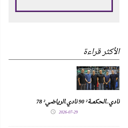
الأكثر قراءة
نادي..الحكمـــة² 90 نادي.الرياضـي² 78
2026-07-29