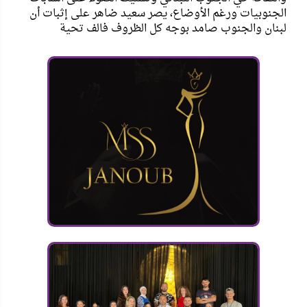
الجنوبيات ورغم الأوضاع، يصر سعيد ضاهر على إثبات أن
لبنان والجنوب صامد بوجه كل الظروف فالف تحية