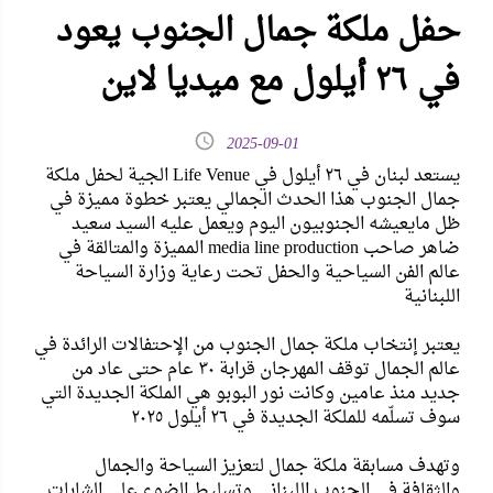
حفل ملكة جمال الجنوب يعود
في ٢٦ أيلول مع ميديا لاين
2025-09-01
يستعد لبنان في ٢٦ أيلول في Life Venue الجية لحفل ملكة
جمال الجنوب هذا الحدث الجمالي يعتبر خطوة مميزة في
ظل مايعيشه الجنوبيون اليوم ويعمل عليه السيد سعيد
ضاهر صاحب media line production المميزة والمتالقة في
عالم الفن السياحية والحفل تحت رعاية وزارة السياحة
اللبنانية
يعتبر إنتخاب ملكة جمال الجنوب من الإحتفالات الرائدة في
عالم الجمال توقف المهرجان قرابة ٣٠ عام حتى عاد من
جديد منذ عامين وكانت نور البوبو هي الملكة الجديدة التي
سوف تسلّمه للملكة الجديدة في ٢٦ أيلول ٢٠٢٥
وتهدف مسابقة ملكة جمال لتعزيز السياحة والجمال
والثقافة في الجنوب اللبناني وتسليط الضوء على الشابات