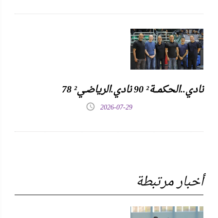
نادي..الحكمـــة² 90 نادي.الرياضـي² 78
2026-07-29
أخبار مرتبطة