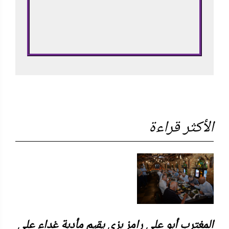
الأكثر قراءة
المغترب أبو علي رامز بزي يقيم مأدبة غداء على