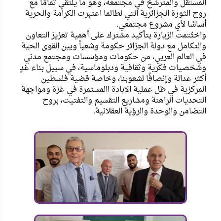
المستقل والمترسّخ في مجتمعه، وهو ما يلتقي تمامًا مع
روح الثورة الجزائرية التي لطالما اعتبرت الكرامة والحرية
أساسًا لأي مشروع مجتمعي.
واختُتمت الزيارة بتأكيد مشترك على أهمية تعزيز التعاون
والتكامل مع دولة الجزائر حكومة وشعباً وبين القوى الحية
في العالم العربي، من حكومات ومؤسسات ومجتمع مدني
وشخصيات فكرية وثقافية ودبلوماسية، في سبيل بناء غدٍ
أكثر عدالة وإنصافًا لشعوبنا، وخاصة قضية فلسطين
المركزية في ظل عملية الابادة االمستمرة في غزة ومواجهة
التحديات الراهنة ومشاريع التقسيم والتفتيت، بروح
التضامن والوحدة والرؤية العقلانية.