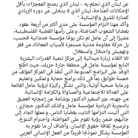
عن لبنان الذي نحلم به – لبنان الذي يصنع المعجزات بأقل
الإمكانات المتاحة، لبنان الذي لا يتخلى عن دوره الريادي
كمنارة للشرق والإنسانية."
وأكد مهنا التزام المؤسسة على مدى أكثر من أربعة عقود
بقضايا الشعوب المناضلة، وعلى رأسها القضية الفلسطينية،
مشيرًا إلى أن عامل لم تكن يومًا مؤسسة خدماتية فحسب،
بل حركة مقاومة مدنية مستمرة لأسباب المعاناة، من فقر
وتهميش واحتلال واستغلال.
تلا اللقاء زيارة ميدانية إلى مركز تنمية القدرات البشرية
التابع لمؤسسة عامل في منطقة حارة حريك، حيث اطّلع
الوفد على البرامج المتنوعة التي تُنفّذ في المركز المؤلف من
خمسة طوابق، بما في ذلك برامج حماية وتمكين وتعليم
ورعاية صحية أولية، والتي تشكّل ركيزة لرؤية عامل القائمة
على العدالة الاجتماعية والمساواة والكرامة الإنسانية.
من جهته، عبّر السفير الدكتور بوشامة عن إعجابه العميق
بالتجربة الريادية لمؤسسة عامل وكذلك الدكتور حجازي ،
التي أثبتت التزامها الثابت بقضايا الناس، وعملها الجاد إلى
جانبهم، ضمن رؤية تقوم على المواطنة، واحترام التنوع،
وترسيخ ثقافة حقوق الإنسان. وأضاف أن ما تقوم به
المؤسسة يشكّل نموذجًا فريدًا من العمل الإنساني العربي