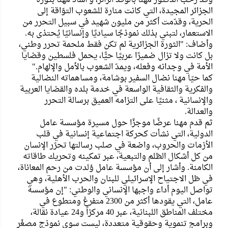
الجزائر المجيدة، التي كانت منارة للشعوب التوّاقة إلى
الحرية، وقدّمت أكثر من مليون شهيد في سبيل التحرر من
الاستعمار، لتبني بذلك نموذجًا سياديًا وإنسانيًا يُحتذى به.
وأضاف: "الثورة الجزائرية لم تكن فقط ملحمة تحرر وطني،
بل كانت ولا تزال ضميرًا عربيًا حيًّا، يحمل فلسطين وقضايا
الأمة في وجدانه وفعله، ويمدّ الشعوب بالأمل والإلهام."
كما حيّا مهنا نضال السفير بوشامة، ومساهماته النضالية
والفكرية والثقافية الواسعة في خدمة بلده والقضايا العربية
والإنسانية ، مثنيًا على التزامه العميق برسالة التحرر
والعدالة.
ثم قدم مهنا عرضًا موجزًا حول مسيرة مؤسسة عامل
الدولية، التي نشأت كحركة اجتماعية إنسانية في قلب
الأزمات والحروب، واضعة في صلب رسالتها تحرّر الإنسان
من كل أشكال الظلم والتبعية، عبر تمكينه وتحريك طاقاته
الكامنة. وأشار إلى أن مؤسسة عامل وُلدت من رحم المعاناة،
في ظل الاجتياح الإسرائيلي للبنان والحرب الأهلية، وهي
تواصل اليوم أداء واجبها الإنساني والوطني: "إن مؤسسة
عامل، التي يقودها أكثر من 2300 متفرغ ومتطوع في
مختلف المناطق اللبنانية، عبر 40 مركزاً و24 عيادة نقالة،
وبرامج تنموية وحقوقية متعددة، ليست سوى نموذج مصغّر