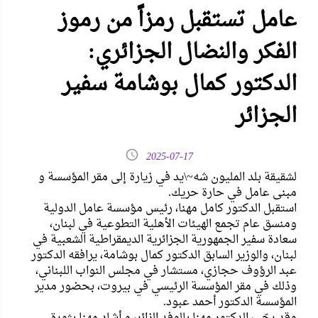
عامل تستقبل رمزاً من رموز
الفكر والنضال الجزائري:
الدكتور كمال بوشامة سفير
الجزائر
2025-07-17
لشقيقة بلد المليون شه~\يد في زيارة إلى مقر المؤسسة و
مبنى عامل في حارة حريك.
استقبل الدكتور كامل مهنا، رئيس مؤسسة عامل الدولية
ومنسق عام تجمع الهيئات الأهلية التطوعية في لبنان،
سعادة سفير الجمهورية الجزائرية الديمقراطية الشعبية في
لبنان، والوزير السابق الدكتور كمال بوشامة، يرافقه الدكتور
عبد الرؤوف حجازي، مستشار في مجلس النواب اللبناني،
وذلك في مقر المؤسسة الرئيسي في بيروت، بحضور مدير
المؤسسة الدكتور أحمد عبود.
وقد رحّب الدكتور مهنا بالوفد الزائر، و أشاد مهنا بثورة