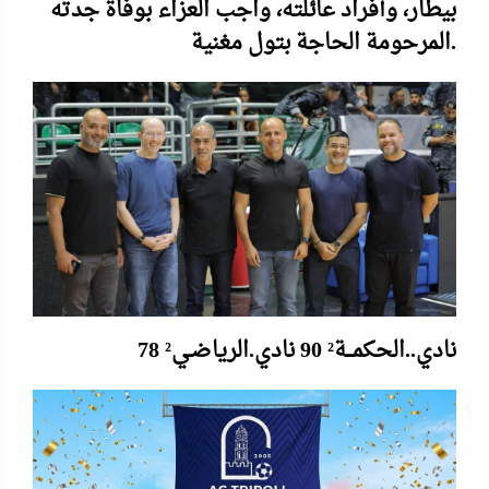
بيطار، وأفراد عائلته، واجب العزاء بوفاة جدته
المرحومة الحاجة بتول مغنية.
نادي..الحكمـــة² 90 نادي.الرياضـي² 78