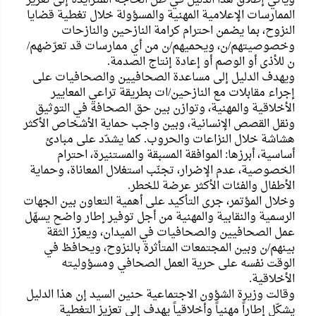
الممارسات الإعلامية المهنية والمسؤولة خلال تغطية قضايا
النزوح، بما يضمن احترام كرامة النازحين والنازحات
وخصوصيتهم/ن، ويحميهم/ن من أي ممارسات قد تعرّضهم/
ن للأذى أو الوصم أو إعادة إنتاج الصدمة.
ويهدف الدليل إلى مساعدة الصحافيين والصحافيات على
إجراء مقابلات مع النازحين/ات بطريقة تراعي المعايير
الأخلاقية والمهنية، وتوازن بين حق الصحافة في التوثيق
ونقل القصص الإنسانية، وبين واجب حماية الأشخاص الأكثر
هشاشة خلال النزاعات والحروب. كما يشدّد على مبادئ
أساسية، أبرزها: الموافقة المسبقة والمستنيرة، احترام
الخصوصية، عدم الإضرار، تجنّب استغلال المعاناة، وحماية
الأطفال والفئات الأكثر عرضة للخطر.
وخلال المؤتمر، جرى التأكيد على أهمية التعاون بين الجهات
الرسمية والنقابية والمهنية من أجل توفير إطار واضح يسهّل
عمل الصحافيين والصحافيات في الميدان، ويعزّز الثقة
بينهم/ن وبين المجتمعات المتأثرة بالنزوح، ويحافظ في
الوقت نفسه على حرية العمل الصحافي ومسؤوليته
الأخلاقية.
وقالت وزيرة الشؤون الاجتماعية حنين السيد إن هذا الدليل
يشكّل إطاراً مهنياً وأخلاقياً يهدف إلى تعزيز التغطية