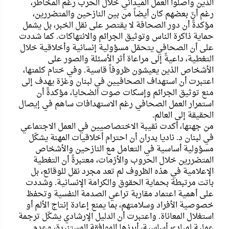
الذين واصلوا العمل الميداني خلال الحرب رغم المخاطر،
رغم أنّ بعضهم كان أيضاً من بين النازحين والمتضررين،
مؤكدةً أن دور الصحافة لا يقتصر على نقل الخبر، بل يشمل
حماية ذاكرة الناس وتوثيق الجرائم والانتهاكات. كما شددت
على أن الصحافي يتحمّل مسؤولية إنسانية وأخلاقية خلال
التغطية، داعيةً إلى مراعاة أثر الأسئلة والصور على
الأشخاص الذين يعيشون ظروفاً قاسية. وفي ختام كلمتها،
اعتبرت أن استهداف الصحافيين في لبنان وغزة يهدف إلى
منع توثيق الجرائم وإسكات صوت الضحايا، مؤكدةً أن
استمرار العمل الصحافي رغم الاستهدافات ساهم في إيصال
الحقيقة إلى العالم.
من جهتها، أكدت نقيبة الاختصاصيين في العمل الاجتماعي
في لبنان د. ناديا بدران أن احترام أخلاقيات المهنة يشكّل
مسؤولية أساسية في التعامل مع النازحين والأشخاص
المتضررين خلال الحروب والأزمات، معتبرةً أن التغطية
الإعلامية في هذه الظروف لم تعد مجرد نقل للوقائع، بل
باتت مرتبطة بحماية الحقوق والكرامة الإنسانية. وشددت
على أهمية اعتماد مقاربة تراعي الصدمة النفسية وتحفظ
خصوصية الأفراد وسلامتهم، بما يمنع إعادة إنتاج الألم أو
استغلال المعاناة. واعتبرت أن الدليل الإرشادي يشكّل ترجمة
عملية لمبادئ أساسية، أبرزها الموافقة المستنيرة، وعدم