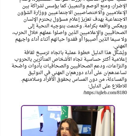
الإضرار، ومنع الوصم والتمييز، كما يؤسس لشراكة بين
الإعلاميين والاختصاصيين الاجتماعيين ووزارة الشؤون
الاجتماعية بهدف تعزيز إعلام مسؤول يحترم الإنسان
ويعكس واقعه بكرامة. وختمت بتوجيه التحية إلى
الصحافيين والإعلاميين الذين واصلوا عملهم خلال الحرب،
ولا سيما الذين أُصيبوا أو فقدوا حياتهم أثناء أداء واجبهم
المهني.
ويُشكّل هذا الدليل خطوة عملية باتجاه ترسيخ ثقافة
إعلامية أكثر حساسية تجاه الأشخاص المتأثرين بالحروب
والنزاعات، ودعم الصحافيين والصحافيات بأدوات واضحة
تساعدهم/ن على أداء دورهم/ن المهني في التوثيق
والمساءلة، من دون المساس بحقوق الأفراد وسلامتهم.
للاطلاع على الدليل:
https://ujleb.com/8180/