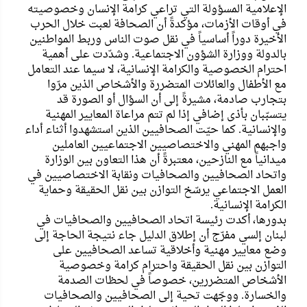
الإعلامية المسؤولة التي تراعي كرامة الإنسان وخصوصيته
في أوقات الأزمات، مؤكدةً أن الصحافة لعبت خلال الحرب
الأخيرة دوراً أساسياً في نقل صوت الناس وربط المواطنين
بالدولة ووزارة الشؤون الاجتماعية. وشدّدت على أهمية
احترام الخصوصية والكرامة الإنسانية، لا سيما عند التعامل
مع الأطفال والعائلات المتضررة والأشخاص الذين مرّوا
بتجارب صادمة، مشيرةً إلى أن السؤال أو الصورة قد
يتسبّبان بأذى إضافي إذا لم تتم مراعاة المعايير المهنية
والإنسانية. كما حيّت الصحافيين الذين استشهدوا أثناء أداء
واجبهم المهني والاختصاصيين الاجتماعيين العاملين
ميدانياً مع النازحين، معتبرةً أن هذا التعاون بين الوزارة
واتحاد الصحافيين والصحافيات ونقابة الاختصاصيين في
العمل الاجتماعي يرسّخ التوازن بين نقل الحقيقة وحماية
الكرامة الإنسانية.
بدورها، أكدت رئيسة اتحاد الصحافيين والصحافيات في
لبنان إلسي مفرّج أن إطلاق الدليل جاء نتيجة الحاجة إلى
وضع معايير مهنية وأخلاقية تساعد الصحافيين على
التوازن بين نقل الحقيقة واحترام كرامة وخصوصية
الأشخاص المتضررين، خصوصاً في لحظات الصدمة
والخسارة. ووجّهت تحية إلى الصحافيين والصحافيات