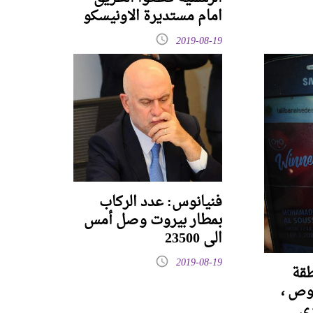
امام مستديرة الاونيسكو
2019-08-19
فنيانوس: عدد الركاب
بمطار بيروت وصل أمس
الى 23500
2019-08-19
طقة
وص ،
رى