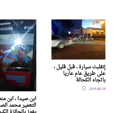
إنقلبت سيارة ، قبل قليل ،
على طريق عام عاريا
باتجاه الكحالة
2019-08-18
ابن.صيدا ، ابن من
التعمير محمد الص
يفوز بالجائزة الكب